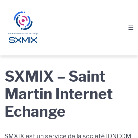
Passer
Aller
Passer
à
au
au
la
contenu
pied
navigation
de
principale
page
SXMIX – Saint
Martin Internet
Echange
SMXIX est un service de la société IDNCOM